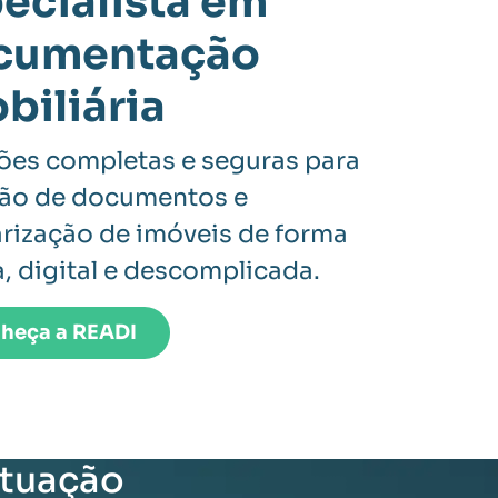
ecialista em
cumentação
biliária
ões completas e seguras para
ão de documentos e
arização de imóveis de forma
, digital e descomplicada.
heça a READI
ituação