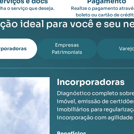
erviços e docs
Pagamento
ha o serviço que deseja.
Realize o pagamento atravé
boleto ou cartão de crédit
ução ideal para você e seu n
Empresas
rporadoras
Varej
Patrimoniais
Incorporadoras
Diagnóstico completo sobre
imóvel, emissão de certidõ
imobiliários para regulariza
incorporação com agilidade 
Benefícios