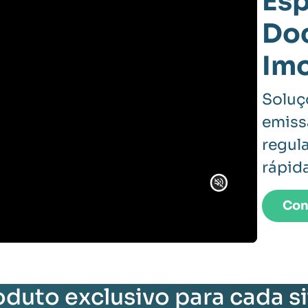
Esp
Do
Imo
Soluç
emiss
regul
rápida
Con
duto exclusivo para cada s