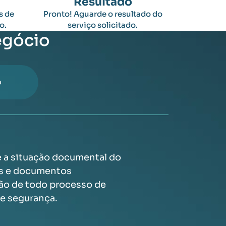
Resultado
s de
Pronto! Aguarde o resultado do
o.
serviço solicitado.
egócio
o
 a situação documental do
es e documentos
ção de todo processo de
e segurança.