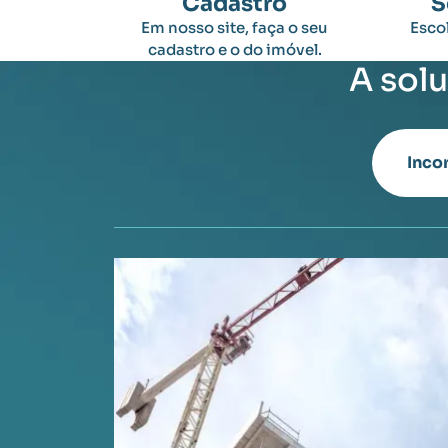
Cadastro
S
Em nosso site, faça o seu
Escol
cadastro e o do imóvel.
A sol
Inco