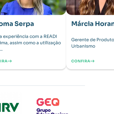
oma Serpa
Márcia Hora
a experiência com a READI
Gerente de Produto
tima, assim como a utilização
Urbanismo
..
IRA
CONFIRA