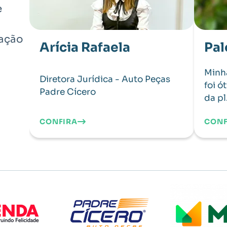
e
zação
Arícia Rafaela
Pal
Minh
Diretora Jurídica - Auto Peças
foi ó
Padre Cícero
da pl.
CONFIRA
CONF