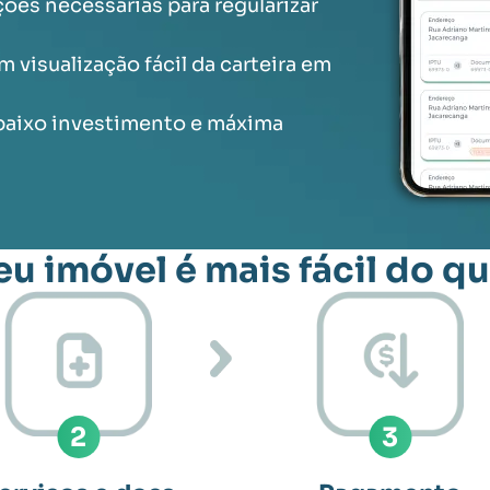
ções necessárias para regularizar
 visualização fácil da carteira em
baixo investimento e máxima
eu imóvel é mais fácil do 
2
3